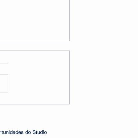
o: Mês de
cientização ao Câncer
eo
tunidades do Studio