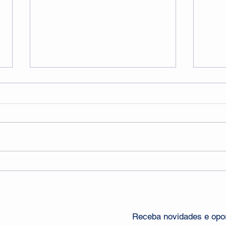
Faça Pilates antes mesmo
Julh
de você precisar fazer
Cons
Pilates
Óss
Receba novidades e opor