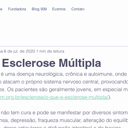
os
Fundadora
Blog 939
Eventos
Contato
na
6 de jul. de 2020
1 min de leitura
e Esclerose Múltipla
a é uma doença neurológica, crônica e autoimune, onde 
 atacam o próprio sistema nervoso central, provocando
es. Os pacientes são geralmente jovens, em especial m
em.org.br/esclerose/o-que-e-esclerose-multipla/
). 
a não tem cura e pode se manifestar por diversos sinto
nsa, depressão, fraqueza muscular, alteração do equilíb
dores articulares e disfunção intestinal e da bexiga.