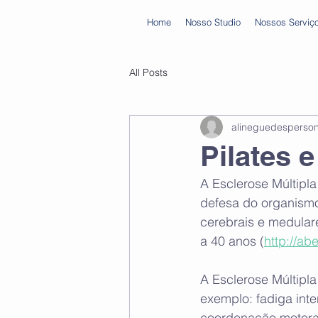
Home
Nosso Studio
Nossos Serviç
All Posts
alineguedesperso
Pilates 
A Esclerose Múltipl
defesa do organismo
cerebrais e medular
a 40 anos (
http://ab
A Esclerose Múltipl
exemplo: fadiga inte
coordenação motora, 